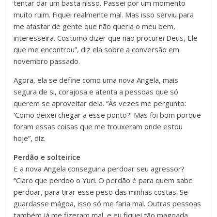
tentar dar um basta nisso. Passei por um momento
muito ruim. Fiquei realmente mal. Mas isso serviu para
me afastar de gente que não queria o meu bem,
interesseira. Costumo dizer que não procurei Deus, Ele
que me encontrou”, diz ela sobre a conversão em
novembro passado.
Agora, ela se define como uma nova Angela, mais
segura de si, corajosa e atenta a pessoas que só
querem se aproveitar dela. “Às vezes me pergunto:
‘Como deixei chegar a esse ponto?’ Mas foi bom porque
foram essas coisas que me trouxeram onde estou
hoje”, diz.
Perdão e solteirice
E a nova Angela conseguiria perdoar seu agressor?
“Claro que perdoo o Yuri. O perdão é para quem sabe
perdoar, para tirar esse peso das minhas costas. Se
guardasse mágoa, isso só me faria mal. Outras pessoas
também já me fizeram mal, e eu fiquei tão magoada