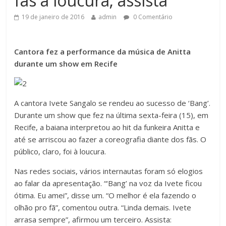
fãs à loucura; assista
19 de janeiro de 2016
admin
0 Comentário
Cantora fez a performance da música de Anitta
durante um show em Recife
A cantora Ivete Sangalo se rendeu ao sucesso de ‘Bang’.
Durante um show que fez na última sexta-feira (15), em
Recife, a baiana interpretou ao hit da funkeira Anitta e
até se arriscou ao fazer a coreografia diante dos fãs. O
público, claro, foi à loucura.
Nas redes sociais, vários internautas foram só elogios
ao falar da apresentação. “‘Bang’ na voz da Ivete ficou
ótima. Eu amei”, disse um. “O melhor é ela fazendo o
olhão pro fã”, comentou outra. “Linda demais. Ivete
arrasa sempre”, afirmou um terceiro. Assista: