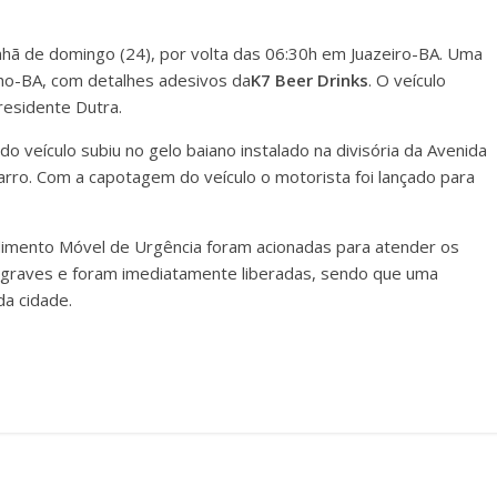
nhã de domingo (24), por volta das 06:30h em Juazeiro-BA. Uma
lho-BA, com detalhes adesivos da
K7 Beer Drinks
. O veículo
esidente Dutra.
 veículo subiu no gelo baiano instalado na divisória da Avenida
rro. Com a capotagem do veículo o motorista foi lançado para
dimento Móvel de Urgência foram acionadas para atender os
 graves e foram imediatamente liberadas, sendo que uma
da cidade.