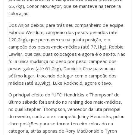
65,7kg),
Conor McGregor
, que se manteve na terceira
colocação.
Dos Anjos deixou para trás seu companheiro de equipe
Fabricio Werdum, campeão dos pesos-pesados (até
120,2kg), que permaneceu na quinta posição, e o
campeão dos pesos-meio-médios (até 77,1kg), Robbie
Lawler, que caiu duas colocações e agora é o sexto. Não
foi a única mudança no peso por peso: campeão dos
pesos-galos (até 61,2kg), Dominick Cruz passou ao
sétimo lugar, trocando de lugar com o campeão dos
médios (até 83,9kg), Luke Rockhold, agora oitavo.
O principal efeito do “UFC: Hendricks x Thompson” do
último sábado foi sentido no ranking dos meio-médios,
no qual
Stephen Thompson
, vencedor da luta principal
do evento, contra o ex-campeão Johny Hendricks, pulou
cinco posições para se tornar terceiro colocado na
categoria, atrás apenas de Rory MacDonald e Tyron