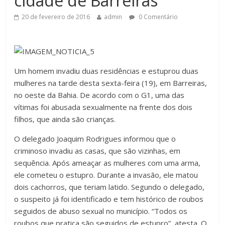
cidade de Barreiras
20 de fevereiro de 2016
admin
0 Comentário
Um homem invadiu duas residências e estuprou duas
mulheres na tarde desta sexta-feira (19), em Barreiras,
no oeste da Bahia. De acordo com o G1, uma das
vítimas foi abusada sexualmente na frente dos dois
filhos, que ainda são crianças.
O delegado Joaquim Rodrigues informou que o
criminoso invadiu as casas, que são vizinhas, em
sequência. Após ameaçar as mulheres com uma arma,
ele cometeu o estupro. Durante a invasão, ele matou
dois cachorros, que teriam latido. Segundo o delegado,
o suspeito já foi identificado e tem histórico de roubos
seguidos de abuso sexual no município. “Todos os
roubos que pratica são seguidos de estupro”, atesta. O