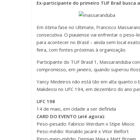
Ex-participante do primeiro TUF Brail busca 
Em ótima fase no Ultimate,
Francisco Massaran
consecutiva. O piauiense vai enfrentar o peso
para acontecer no Brasil – ainda sem local exat
feira, com fontes próximas à organização.
Participante do TUF Brasil 1, Massaranduba conq
compromisso, em janeiro, quando superou Ross
Yancy Medeiros não está tão em alta quanto o b
Makdessi no UFC 194, em dezembro do ano pas
UFC 198
14 de maio, em cidade a ser definida
CARD DO EVENTO (até agora):
Peso-pesado: Fabricio Werdum x Stipe Miocic
Peso-médio: Ronaldo Jacaré x Vitor Belfort
Peso-meio-médio: Demian Maia x Matt Brown