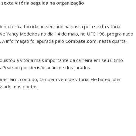
a sexta vitória seguida na organização
duba
terá a torcida ao seu lado na busca pela sexta vitória
-leve Yancy Medeiros no dia 14 de maio, no UFC 198, programado
o. A informação foi apurada pelo
Combate.com
, nesta quarta-
uistou a vitória mais importante da carreira em seu último
 Pearson por decisão unânime dos jurados.
rasileiro, contudo, também vem de vitória. Ele bateu John
sado, nos pontos.