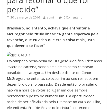
para retomar o que foi
perdido”
30 de março de 2016
admin
0 Comentário
Brasileiro, no entanto, achava que enfrentaria
McGregor pelo título linear: “A gente esperava pela
revanche, que eu acho que era a coisa mais justa
que deveria se fazer”
Ex-campeão peso-pena do UFC,
José Aldo
ficou dez anos
invicto na carreira, sendo seis deles como campeão
absoluto da categoria. Um deslize diante de
Conor
McGregor
, no entanto, colocou fim ao seu reinado, em
dezembro do ano passado. Desde então, o brasileiro
não vê a hora de voltar ao lugar em que sempre
pertenceu: o posto de número um. E a oportunidade
acaba de ser oficializada pelo Ultimate: no dia 9 de julho,
ele enfrenta Frankie Edgar pelo cinturão interino da