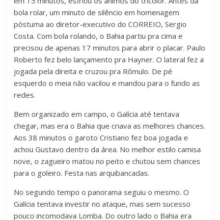
em 15 minutos, esfriou os ânimos do tricolor. Antes da
bola rolar, um minuto de silêncio em homenagem
póstuma ao diretor-executivo do CORREIO, Sergio
Costa. Com bola rolando, o Bahia partiu pra cima e
precisou de apenas 17 minutos para abrir o placar. Paulo
Roberto fez belo lançamento pra Hayner. O lateral fez a
jogada pela direita e cruzou pra Rômulo. De pé
esquerdo o meia não vacilou e mandou para o fundo as
redes.
Bem organizado em campo, o Galícia até tentava
chegar, mas era o Bahia que criava as melhores chances.
Aos 38 minutos o garoto Cristiano fez boa jogada e
achou Gustavo dentro da área. No melhor estilo camisa
nove, o zagueiro matou no peito e chutou sem chances
para o goleiro. Festa nas arquibancadas.
No segundo tempo o panorama seguiu o mesmo. O
Galícia tentava investir no ataque, mas sem sucesso
pouco incomodava Lomba. Do outro lado o Bahia era