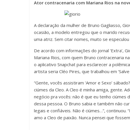
Ator contracenaria com Mariana Rios na novela
A declaração da mulher de Bruno Gagliasso, Gio
ocasião, a modelo entregou que o marido recuso
uma atriz. Sem citar nomes, muito se especulou 
De acordo com informações do jornal ‘Extra’, Gio
Mariana Rios, com quem Bruno contracenaria na n
o aplicativo Snapchat para esclarecer a polêmi
artista seria Cléo Pires, que trabalhou em ‘Salv
“Gente, vocês assistiram ‘Amor e Sexo’ sábado
ciúmes da Cleo. A Cleo é minha amiga, gente. A
negócio pra vocês: não é que eu tenho ciúmes d
dessa pessoa. O Bruno sabia e também não cur
legais e confiáveis. Não é ciúmes…”, continuou. “
amo a Cleo de paixão. Nunca pensei que fossem f
.