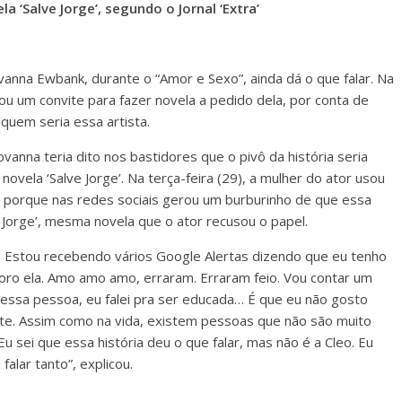
 ‘Salve Jorge’, segundo o Jornal ‘Extra’
vanna Ewbank, durante o “Amor e Sexo”, ainda dá o que falar. Na
u um convite para fazer novela a pedido dela, por conta de
quem seria essa artista.
vanna teria dito nos bastidores que o pivô da história seria
ovela ‘Salve Jorge’. Na terça-feira (29), a mulher do ator usou
ca porque nas redes sociais gerou um burburinho de que essa
e Jorge’, mesma novela que o ator recusou o papel.
? Estou recebendo vários Google Alertas dizendo que eu tenho
doro ela. Amo amo amo, erraram. Erraram feio. Vou contar um
essa pessoa, eu falei pra ser educada… É que eu não gosto
te. Assim como na vida, existem pessoas que não são muito
Eu sei que essa história deu o que falar, mas não é a Cleo. Eu
alar tanto”, explicou.