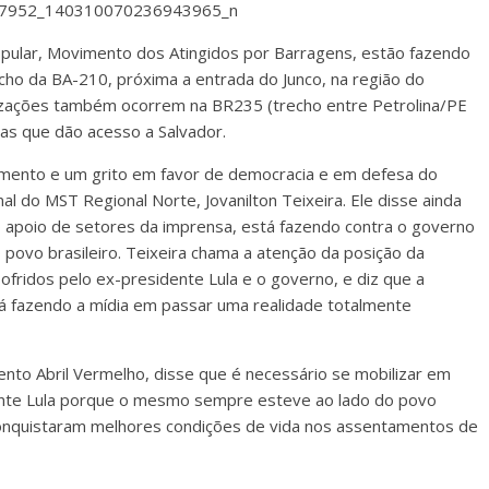
pular, Movimento dos Atingidos por Barragens, estão fazendo
cho da BA-210, próxima a entrada do Junco, na região do
bilizações também ocorrem na BR235 (trecho entre Petrolina/PE
as que dão acesso a Salvador.
imento e um grito em favor de democracia e em defesa do
l do MST Regional Norte, Jovanilton Teixeira. Ele disse ainda
m o apoio de setores da imprensa, está fazendo contra o governo
 povo brasileiro. Teixeira chama a atenção da posição da
fridos pelo ex-presidente Lula e o governo, e diz que a
tá fazendo a mídia em passar uma realidade totalmente
ento Abril Vermelho, disse que é necessário se mobilizar em
ente Lula porque o mesmo sempre esteve ao lado do povo
conquistaram melhores condições de vida nos assentamentos de