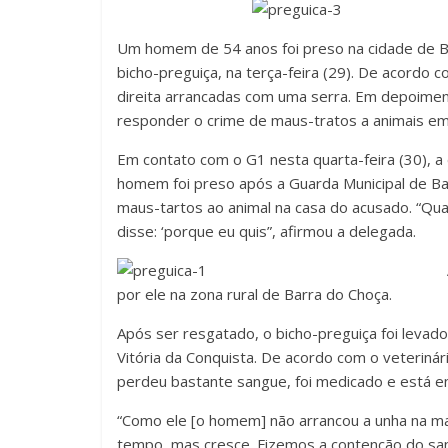
Um homem de 54 anos foi preso na cidade de B
bicho-preguiça, na terça-feira (29). De acordo co
direita arrancadas com uma serra. Em depoiment
responder o crime de maus-tratos a animais em
Em contato com o G1 nesta quarta-feira (30), a 
homem foi preso após a Guarda Municipal de Ba
maus-tartos ao animal na casa do acusado. “Qu
disse: ‘porque eu quis”, afirmou a delegada.
por ele na zona rural de Barra do Choça.
Após ser resgatado, o bicho-preguiça foi levado
Vitória da Conquista. De acordo com o veteriná
perdeu bastante sangue, foi medicado e está 
“Como ele [o homem] não arrancou a unha na matri
tempo, mas cresce. Fizemos a contenção do sa