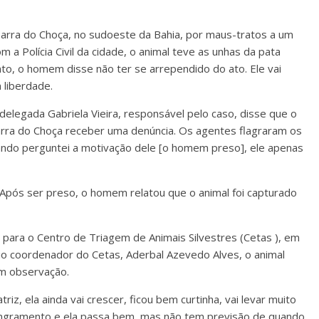
arra do Choça, no sudoeste da Bahia, por maus-tratos a um
m a Polícia Civil da cidade, o animal teve as unhas da pata
o, o homem disse não ter se arrependido do ato. Ele vai
 liberdade.
delegada Gabriela Vieira, responsável pelo caso, disse que o
rra do Choça receber uma denúncia. Os agentes flagraram os
ando perguntei a motivação dele [o homem preso], ele apenas
Após ser preso, o homem relatou que o animal foi capturado
 para o Centro de Triagem de Animais Silvestres (Cetas ), em
rio coordenador do Cetas, Aderbal Azevedo Alves, o animal
em observação.
z, ela ainda vai crescer, ficou bem curtinha, vai levar muito
ngramento e ela passa bem, mas não tem previsão de quando