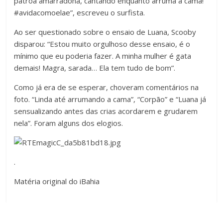
patroa amarradona, cantando enquanto arruma a cama!
#avidacomoelae”, escreveu o surfista.
Ao ser questionado sobre o ensaio de Luana, Scooby
disparou: “Estou muito orgulhoso desse ensaio, é o
mínimo que eu poderia fazer. A minha mulher é gata
demais! Magra, sarada… Ela tem tudo de bom”.
Como já era de se esperar, choveram comentários na
foto. “Linda até arrumando a cama”, “Corpão” e “Luana já
sensualizando antes das crias acordarem e grudarem
nela”. Foram alguns dos elogios.
.
Matéria original do iBahia