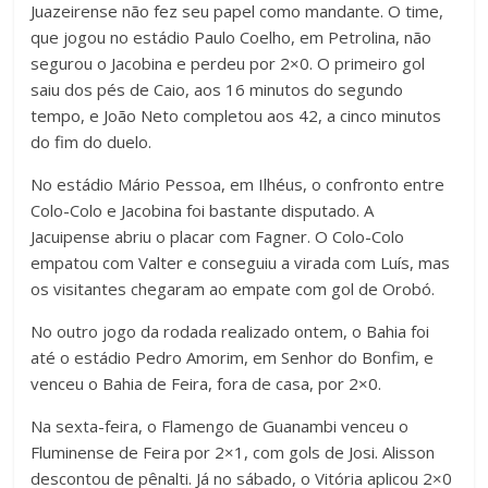
Juazeirense não fez seu papel como mandante. O time,
que jogou no estádio Paulo Coelho, em Petrolina, não
segurou o Jacobina e perdeu por 2×0. O primeiro gol
saiu dos pés de Caio, aos 16 minutos do segundo
tempo, e João Neto completou aos 42, a cinco minutos
do fim do duelo.
No estádio Mário Pessoa, em Ilhéus, o confronto entre
Colo-Colo e Jacobina foi bastante disputado. A
Jacuipense abriu o placar com Fagner. O Colo-Colo
empatou com Valter e conseguiu a virada com Luís, mas
os visitantes chegaram ao empate com gol de Orobó.
No outro jogo da rodada realizado ontem, o Bahia foi
até o estádio Pedro Amorim, em Senhor do Bonfim, e
venceu o Bahia de Feira, fora de casa, por 2×0.
Na sexta-feira, o Flamengo de Guanambi venceu o
Fluminense de Feira por 2×1, com gols de Josi. Alisson
descontou de pênalti. Já no sábado, o Vitória aplicou 2×0