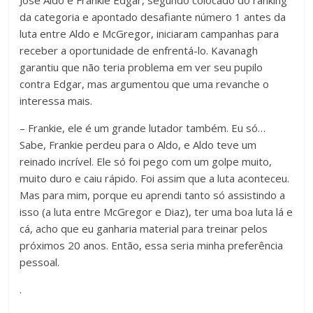
José Aldo e
Frankie Edgar
, segundo colocado do ranking
da categoria e apontado desafiante número 1 antes da
luta entre Aldo e McGregor, iniciaram campanhas para
receber a oportunidade de enfrentá-lo. Kavanagh
garantiu que não teria problema em ver seu pupilo
contra Edgar, mas argumentou que uma revanche o
interessa mais.
– Frankie, ele é um grande lutador também. Eu só…
Sabe, Frankie perdeu para o Aldo, e Aldo teve um
reinado incrível. Ele só foi pego com um golpe muito,
muito duro e caiu rápido. Foi assim que a luta aconteceu.
Mas para mim, porque eu aprendi tanto só assistindo a
isso (a luta entre McGregor e Diaz), ter uma boa luta lá e
cá, acho que eu ganharia material para treinar pelos
próximos 20 anos. Então, essa seria minha preferência
pessoal.
.