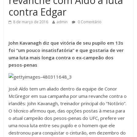
revanche com Aldo a luta
contra Edgar
8 de março de 2016
admin
0 Comentário
John Kavanagh diz que vitória de seu pupilo em 13s
foi “um pouco insatisfatória” e que gostaria de ver
uma luta mais longa contra o ex-campeão dos
pesos-penas
José Aldo
tem um aliado dentro da equipe de
Conor
McGregor
em sua campanha por uma revanche contra o
irlandês: John Kavanagh, treinador principal do “Notório”.
O técnico afirmou que, das opções postas à mesa para
o atual campeão dos pesos-penas do UFC, prefere ver
uma nova luta entre seu pupilo e o homem que ele
destronou para conquistar o cinturão, em dezembro do