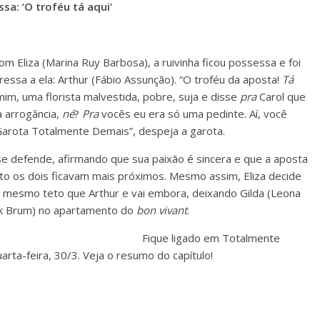
sa: ‘O troféu tá aqui’
com Eliza (Marina Ruy Barbosa), a ruivinha ficou possessa e foi
ressa a ela: Arthur (Fábio Assunção). “O troféu da aposta!
Tá
im, uma florista malvestida, pobre, suja e disse
pra
Carol que
a arrogância,
né
?
Pra
vocês eu era só uma pedinte. Aí, você
arota Totalmente Demais”, despeja a garota.
e defende, afirmando que sua paixão é sincera e que a aposta
o os dois ficavam mais próximos. Mesmo assim, Eliza decide
 mesmo teto que Arthur e vai embora, deixando Gilda (Leona
Kaik Brum) no apartamento do
bon vivant
.
Fique ligado em Totalmente
arta-feira, 30/3. Veja o resumo do capítulo!