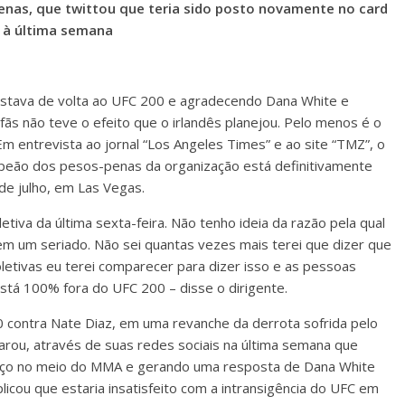
nas, que twittou que teria sido posto novamente no card
 à última semana
estava de volta ao
UFC 200
e agradecendo Dana White e
fãs não teve o efeito que o irlandês planejou. Pelo menos é o
m entrevista ao jornal “Los Angeles Times” e ao site “TMZ”, o
mpeão dos pesos-penas da organização está definitivamente
 de julho, em Las Vegas.
iva da última sexta-feira. Não tenho ideia da razão pela qual
 em um seriado. Não sei quantas vezes mais terei que dizer que
oletivas eu terei comparecer para dizer isso e as pessoas
stá 100% fora do UFC 200 – disse o dirigente.
00 contra Nate Diaz, em uma revanche da derrota sofrida pelo
larou, através de suas redes sociais na última semana que
roço no meio do MMA e gerando uma resposta de Dana White
licou que estaria insatisfeito com a intransigência do UFC em