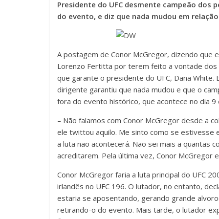
Presidente do UFC desmente campeão dos pe
do evento, e diz que nada mudou em relação
A postagem de
Conor McGregor
, dizendo que 
Lorenzo Fertitta por terem feito a vontade dos 
que garante o presidente do UFC, Dana White. E
dirigente garantiu que nada mudou e que o ca
fora do evento histórico, que acontece no dia 9
– Não falamos com Conor McGregor desde a colet
ele twittou aquilo. Me sinto como se estivesse
a luta não acontecerá. Não sei mais a quantas c
acreditarem. Pela última vez, Conor McGregor e
Conor McGregor faria a luta principal do UFC 2
irlandês no UFC 196. O lutador, no entanto, dec
estaria se aposentando, gerando grande alvo
retirando-o do evento. Mais tarde, o lutador exp