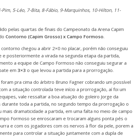
Pim, 5-Léo, 7-Bita, 8-Fábio, 9-Marquinhos, 10-Hilton, 11-
ido pelas quartas de finais do Campeonato da Arena Capim
 do
Contorno (Capim Grosso) x Campo Formoso
.
 contorno chegou a abrir 2×0 no placar, porém não conseguiu
e posteriormente a virada na segunda etapa da partida,
amento a equipe de Campo Formoso não conseguiu segurar a
pate em
3×3
o que levou a partida para a prorrogação.
foram pra cima do árbitro Bruno Fagner cobrando um possível
com a situação controlada teve início a prorrogação, aí foi um
ipes, vale ressaltar a boa atuação do goleiro Jorge da
 durante toda a partida, no segundo tempo da prorrogação o
u mais dramaticidade a partida, em uma falta no meio de campo
ampo Formoso se enroscaram e trocaram alguns ponta pés o
urra e com os jogadores com os nervos à flor da pele, porem a
mente para controlar a situação juntamente com a dupla de