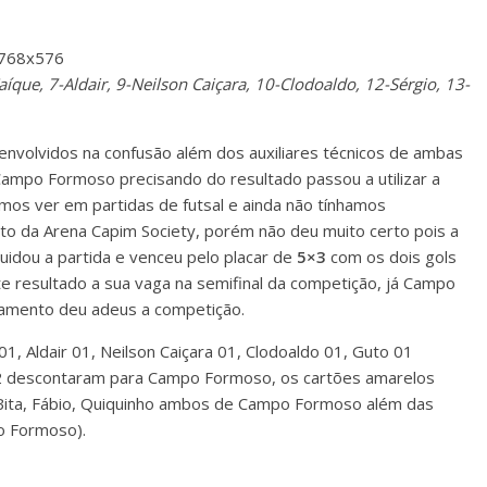
aíque, 7-Aldair, 9-Neilson Caiçara, 10-Clodoaldo, 12-Sérgio, 13-
envolvidos na confusão além dos auxiliares técnicos de ambas
 Campo Formoso precisando do resultado passou a utilizar a
mos ver em partidas de futsal e ainda não tínhamos
to da Arena Capim Society, porém não deu muito certo pois a
idou a partida e venceu pelo placar de
5×3
com os dois gols
e resultado a sua vaga na semifinal da competição, já Campo
amento deu adeus a competição.
1, Aldair 01, Neilson Caiçara 01, Clodoaldo 01, Guto 01
02 descontaram para Campo Formoso, os cartões amarelos
 Bita, Fábio, Quiquinho ambos de Campo Formoso além das
o Formoso).