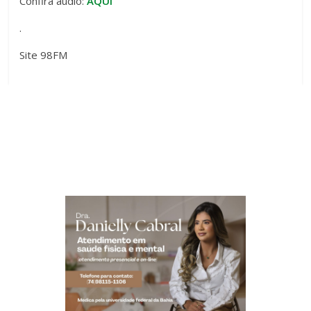
Confira áudio:
AQUI
.
Site 98FM