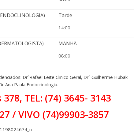
 (ENDOCLINOLOGIA)
Tarde
14:00
 DERMATOLOGISTA)
MANHÃ
08:00
ciados: DrºRafael Leite Clinico Geral, Drº Guilherme Hubak
 Dr Ana Paula Endocrinologia.
378, TEL: (74) 3645- 3143
27 /
VIVO (74)99903-3857