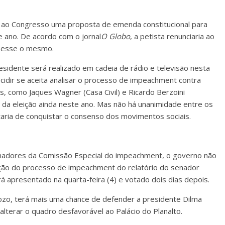
r ao Congresso uma proposta de emenda constitucional para
e ano. De acordo com o jornal
O Globo
, a petista renunciaria ao
fizesse o mesmo.
esidente será realizado em cadeia de rádio e televisão nesta
cidir se aceita analisar o processo de impeachment contra
os, como Jaques Wagner (Casa Civil) e Ricardo Berzoini
 da eleição ainda neste ano. Mas não há unanimidade entre os
taria de conquistar o consenso dos movimentos sociais.
enadores da Comissão Especial do impeachment, o governo não
ção do processo de impeachment do relatório do senador
apresentado na quarta-feira (4) e votado dois dias depois.
zo, terá mais uma chance de defender a presidente Dilma
lterar o quadro desfavorável ao Palácio do Planalto.