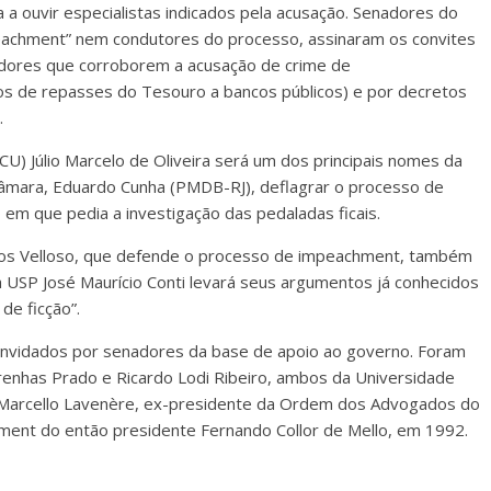
 a ouvir especialistas indicados pela acusação. Senadores do
peachment” nem condutores do processo, assinaram os convites
adores que corroborem a acusação de crime de
sos de repasses do Tesouro a bancos públicos) e por decretos
.
U) Júlio Marcelo de Oliveira será um dos principais nomes da
Câmara, Eduardo Cunha (PMDB-RJ), deflagrar o processo de
em que pedia a investigação das pedaladas ficais.
rlos Velloso, que defende o processo de impeachment, também
a USP José Maurício Conti levará seus argumentos já conhecidos
e ficção”.
 convidados por senadores da base de apoio ao governo. Foram
enhas Prado e Ricardo Lodi Ribeiro, ambos da Universidade
o Marcello Lavenère, ex-presidente da Ordem dos Advogados do
hment do então presidente Fernando Collor de Mello, em 1992.