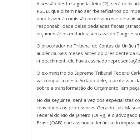
A sessão desta segunda-feira (2), será dedicada
PSDB, que dizem não ser “beneficiários do im
para trazer à comissão professores e pesquis
responsabilidade pelas pedaladas fiscais (atra
orçamentários editados sem aval do Congresso
O procurador no Tribunal de Contas da União (TC
audiência. Seis meses antes do presidente da 
impeachment, ele havia assinado representação 
O ex-ministro do Supremo Tribunal Federal Ca
vai compor a mesa. Ao lado dele, o professor d
sobre a transformação do Orçamento “em peça d
No dia seguinte, será a vez dos especialistas
convidados os professores Geraldo Luiz Mascar
Federal do Rio de Janeiro (UFRJ), e o advogad
Brasil (OAB) que assinou a denúncia do impeac
.