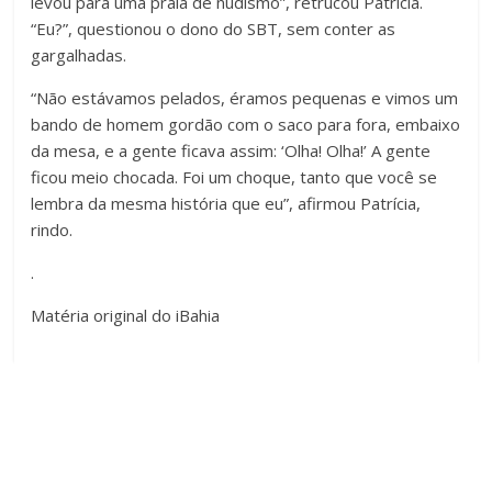
levou para uma praia de nudismo”, retrucou Patrícia.
“Eu?”, questionou o dono do SBT, sem conter as
gargalhadas.
“Não estávamos pelados, éramos pequenas e vimos um
bando de homem gordão com o saco para fora, embaixo
da mesa, e a gente ficava assim: ‘Olha! Olha!’ A gente
ficou meio chocada. Foi um choque, tanto que você se
lembra da mesma história que eu”, afirmou Patrícia,
rindo.
.
Matéria original do iBahia