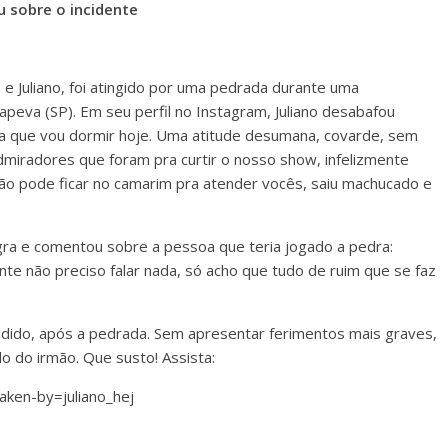
u sobre o incidente
e Juliano, foi atingido por uma pedrada durante uma
tapeva (SP). Em seu perfil no Instagram, Juliano desabafou
ena que vou dormir hoje. Uma atitude desumana, covarde, sem
miradores que foram pra curtir o nosso show, infelizmente
o pode ficar no camarim pra atender vocês, saiu machucado e
agra e comentou sobre a pessoa que teria jogado a pedra:
te não preciso falar nada, só acho que tudo de ruim que se faz
ido, após a pedrada. Sem apresentar ferimentos mais graves,
do do irmão. Que susto! Assista:
ken-by=juliano_hej