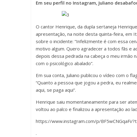
Em seu perfil no Instagram, Juliano desabafo
O cantor Henrique, da dupla sertaneja Henrique 
apresentação, na noite desta quinta-feira, em I
sobre o incidente: “Infelizmente é com essa c
motivo algum. Quero agradecer a todos fãs e ad
depois dessa pedrada na cabeça o meu irmão nã
com o psicológico abalado”.
Em sua conta, Juliano publicou o vídeo com o fl
“Quanto a pessoa que jogou a pedra, eu realmen
aqui, se paga aqui”.
Henrique saiu momentaneamente para ser atend
voltou ao palco e finalizou a apresentação ao la
https://www.instagram.com/p/BF5wCNGqaFi/?ta
.