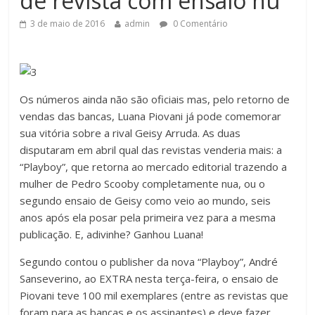
de revista com ensaio nu
3 de maio de 2016
admin
0 Comentário
Os números ainda não são oficiais mas, pelo retorno de
vendas das bancas, Luana Piovani já pode comemorar
sua vitória sobre a rival Geisy Arruda. As duas
disputaram em abril qual das revistas venderia mais: a
“Playboy”, que retorna ao mercado editorial trazendo a
mulher de Pedro Scooby completamente nua, ou o
segundo ensaio de Geisy como veio ao mundo, seis
anos após ela posar pela primeira vez para a mesma
publicação. E, adivinhe? Ganhou Luana!
Segundo contou o publisher da nova “Playboy”, André
Sanseverino, ao EXTRA nesta terça-feira, o ensaio de
Piovani teve 100 mil exemplares (entre as revistas que
foram para as bancas e os assinantes) e deve fazer