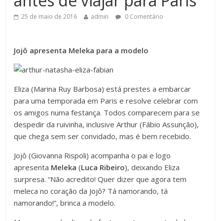
antes de viajar para Paris
25 de maio de 2016
admin
0 Comentário
Jojô apresenta Meleka para a modelo
Eliza (Marina Ruy Barbosa) está prestes a embarcar
para uma temporada em Paris e resolve celebrar com
os amigos numa festança. Todos comparecem para se
despedir da ruivinha, inclusive Arthur (Fábio Assunção),
que chega sem ser convidado, mas é bem recebido.
Jojô (Giovanna Rispoli) acompanha o pai e logo
apresenta
Meleka
(
Luca Ribeiro
), deixando Eliza
surpresa. “Não acredito! Quer dizer que agora tem
meleca no coração da Jojô? Tá namorando, tá
namorando!”, brinca a modelo.