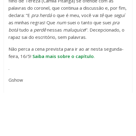
filho de Tereza (Camila Pitanga) se ofende com as
palavras do coronel, que continua a discussão e, por fim,
declara: “E
pra herdá
o que é meu, você vai
tê
que
seguí
as minhas regras! Que
num
suei o tanto que suei
pra
botá
tudo a
perdê
nessas
maluquice
!”. Decepcionado, o
rapaz sai do escritório, sem palavras.
Não perca a cena prevista para ir ao ar nesta segunda-
feira, 16/5!
Saiba mais sobre o capítulo
.
.
Gshow