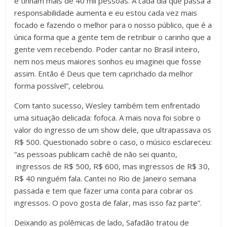
e tinham mais de 40 mil pessoas. A cada dia que passa a
responsabilidade aumenta e eu estou cada vez mais
focado e fazendo o melhor para o nosso público, que é a
única forma que a gente tem de retribuir o carinho que a
gente vem recebendo. Poder cantar no Brasil inteiro,
nem nos meus maiores sonhos eu imaginei que fosse
assim. Então é Deus que tem caprichado da melhor
forma possível”, celebrou.
Com tanto sucesso, Wesley também tem enfrentado
uma situação delicada: fofoca. A mais nova foi sobre o
valor do ingresso de um show dele, que ultrapassava os
R$ 500. Questionado sobre o caso, o músico esclareceu:
“as pessoas publicam cachê de não sei quanto,
ingressos de R$ 500, R$ 600, mas ingressos de R$ 30,
R$ 40 ninguém fala. Cantei no Rio de Janeiro semana
passada e tem que fazer uma conta para cobrar os
ingressos. O povo gosta de falar, mas isso faz parte”.
Deixando as polêmicas de lado, Safadão tratou de