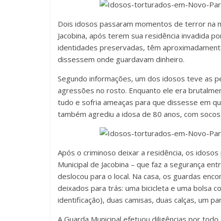
Dois idosos passaram momentos de terror na m
Jacobina, após terem sua residência invadida p
identidades preservadas, têm aproximadamente
dissessem onde guardavam dinheiro.
Segundo informações, um dos idosos teve as pe
agressões no rosto. Enquanto ele era brutalmen
tudo e sofria ameaças para que dissesse em que
também agrediu a idosa de 80 anos, com socos 
Após o criminoso deixar a residência, os idosos
Municipal de Jacobina – que faz a segurança entr
deslocou para o local. Na casa, os guardas enc
deixados para trás: uma bicicleta e uma bolsa co
identificação), duas camisas, duas calças, um pa
A Guarda Municipal efetuou diligências por todo