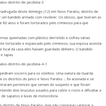
adrugada deste domingo (12) em Novo Paraíso, distrito de
or um bandido armado com revólver. Os idosos, que tiveram as
 80 anos e foram torturados pelo criminoso para que
rnas queimadas com plástico derretido e sofreu várias
te torturado e espancado pelo criminoso, sua esposa assistia
 local da casa eles haviam guardado dinheiro. O bandido
e tapas.
 pediram socorro para os vizinhos. Uma viatura da Guarda
e os distritos do Junco e Novo Paraíso -, foi acionada e se
ontraram pertences que seriam do suspeito e que foram
ntendo dois brucutus (usados para cobrir o rosto e dificultar a
r de sapatos e luvas de motociclista.
 o distrito de Novo Paraíso, mas não conseguiu capturar o