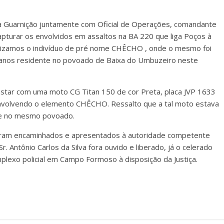
, a Guarnição juntamente com Oficial de Operações, comandante
capturar os envolvidos em assaltos na BA 220 que liga Poços à
calizamos o indivíduo de pré nome CHÊCHO , onde o mesmo foi
5 anos residente no povoado de Baixa do Umbuzeiro neste
 estar com uma moto CG Titan 150 de cor Preta, placa JVP 1633
 envolvendo o elemento CHÊCHO. Ressalto que a tal moto estava
nte no mesmo povoado.
oram encaminhados e apresentados à autoridade competente
Antônio Carlos da Silva fora ouvido e liberado, já o celerado
mplexo policial em Campo Formoso à disposição da Justiça.