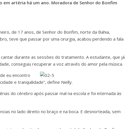
o em artéria há um ano. Moradora de Senhor do Bonfim
neiro, de 17 anos, de Senhor do Bonfim, norte da Bahia,
ro, teve que passar por uma cirurgia, acabou perdendo a fala
a cantar durante as sessões do tratamento. A estudante, que já
idade, conseguiu recuperar a voz através do amor pela música.
nde eu encontro
idade e tranquilidade”, define Nielly.
ias do cérebro após passar mal na escola e foi internada às
cias no lado direito no braço e na boca. E desnorteada, sem