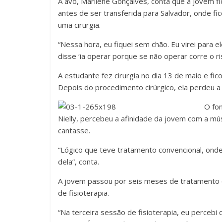
A avó, Marilene Gonçalves, conta que a jovem fi
antes de ser transferida para Salvador, onde fi
uma cirurgia.
“Nessa hora, eu fiquei sem chão. Eu virei para ele
disse ‘ia operar porque se não operar corre o r
A estudante fez cirurgia no dia 13 de maio e fic
Depois do procedimento cirúrgico, ela perdeu a 
O fo
Nielly, percebeu a afinidade da jovem com a mús
cantasse.
“Lógico que teve tratamento convencional, onde 
dela”, conta.
A jovem passou por seis meses de tratamento 
de fisioterapia.
“Na terceira sessão de fisioterapia, eu percebi 