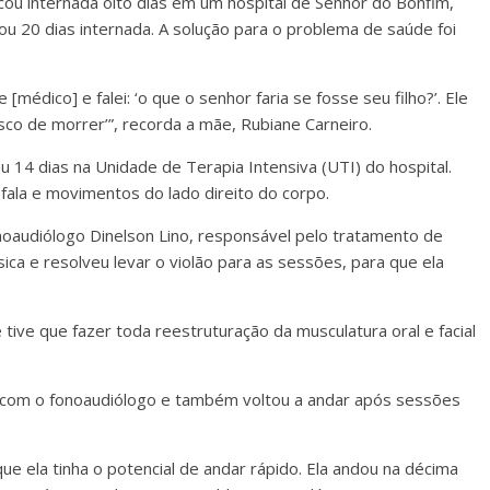
cou internada oito dias em um hospital de Senhor do Bonfim,
cou 20 dias internada. A solução para o problema de saúde foi
 [médico] e falei: ‘o que o senhor faria se fosse seu filho?’. Ele
isco de morrer’”, recorda a mãe, Rubiane Carneiro.
ou 14 dias na Unidade de Terapia Intensiva (UTI) do hospital.
fala e movimentos do lado direito do corpo.
noaudiólogo Dinelson Lino, responsável pelo tratamento de
ica e resolveu levar o violão para as sessões, para que ela
tive que fazer toda reestruturação da musculatura oral e facial
com o fonoaudiólogo e também voltou a andar após sessões
que ela tinha o potencial de andar rápido. Ela andou na décima