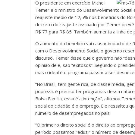
O presidente em exercício Michel
Temer e o ministro do Desenvolvimento Social e
reajuste médio de 12,5% nos benefícios do Bolsa 
decreto do reajuste assinado por Temer prevê
R$ 77 para R$ 85. Também aumenta a linha de 
O aumento do benefício vai causar impacto de R
com o Desenvolvimento Social, o governo reser
discurso, Temer disse que o governo não “des
opinião dele, são “exitosos”. Segundo o presiden
mas o ideal é o programa passar a ser desneces
“No Brasil, tem gente rica, de classe média, 
pobreza, é preciso ter programas dessa natur
Bolsa Família, essa é a intenção”, afirmou Temer
social do cidadão é o emprego. Ele ressaltou q
número de desempregados no país.
“O primeiro direito social é o direito ao empr
período possamos reduzir o número de desem