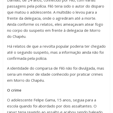
Damião, de 24 anos, conhecido por Filó, com várias
passagens pela polícia. Filó teria sido o autor do disparo
que matou o adolescente. A multidão o levou para a
frente da delegacia, onde o agrediram até a morte.
Ainda conforme os relatos, eles ameaçavam atear fogo
no corpo do suspeito em frente à delegacia de Morro
do Chapéu.
Há relatos de que a revolta popular poderia ter chegado
até o segundo suspeito, mas a informação ainda não foi
confirmada pela polícia.
A identidade do comparsa de Filó não foi divulgada, mas
seria um menor de idade conhecido por praticar crimes
em Morro do Chapéu.
O crime
O adolescente Felipe Gama, 15 anos, seguia para a
escola quando foi abordado por dois assaltantes. O
rapaz teria reagido ao assalto e acabou sendo baleado