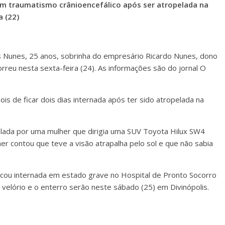
um traumatismo crânioencefálico após ser atropelada na
a (22)
 Nunes, 25 anos, sobrinha do empresário Ricardo Nunes, dono
rreu nesta sexta-feira (24). As informações são do jornal O
s de ficar dois dias internada após ter sido atropelada na
elada por uma mulher que dirigia uma SUV Toyota Hilux SW4
her contou que teve a visão atrapalha pelo sol e que não sabia
icou internada em estado grave no Hospital de Pronto Socorro
O velório e o enterro serão neste sábado (25) em Divinópolis.