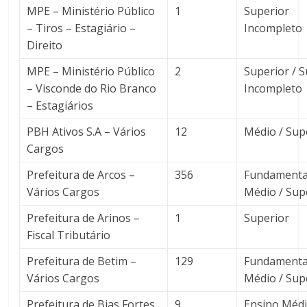
MPE – Ministério Público
1
Superior
– Tiros – Estagiário –
Incompleto
Direito
MPE – Ministério Público
2
Superior / 
– Visconde do Rio Branco
Incompleto
– Estagiários
PBH Ativos S.A – Vários
12
Médio / Sup
Cargos
Prefeitura de Arcos –
356
Fundamental
Vários Cargos
Médio / Sup
Prefeitura de Arinos –
1
Superior
Fiscal Tributário
Prefeitura de Betim –
129
Fundamental
Vários Cargos
Médio / Sup
Prefeitura de Bias Fortes
9
Ensino Méd