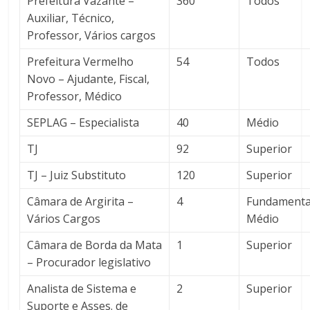
Prefeitura Vazante –
360
Todos
Auxiliar, Técnico,
Professor, Vários cargos
Prefeitura Vermelho
54
Todos
Novo – Ajudante, Fiscal,
Professor, Médico
SEPLAG – Especialista
40
Médio
TJ
92
Superior
TJ – Juiz Substituto
120
Superior
Câmara de Argirita –
4
Fundamental
Vários Cargos
Médio
Câmara de Borda da Mata
1
Superior
– Procurador legislativo
Analista de Sistema e
2
Superior
Suporte e Asses. de