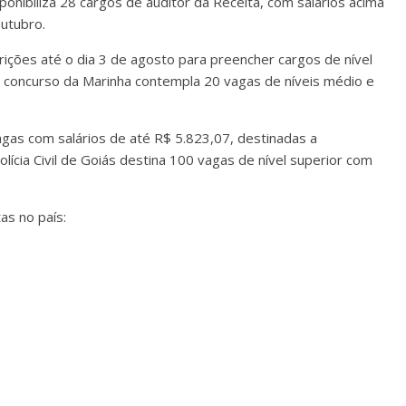
onibiliza 28 cargos de auditor da Receita, com salários acima
outubro.
rições até o dia 3 de agosto para preencher cargos de nível
 o concurso da Marinha contempla 20 vagas de níveis médio e
vagas com salários de até R$ 5.823,07, destinadas a
olícia Civil de Goiás destina 100 vagas de nível superior com
as no país: