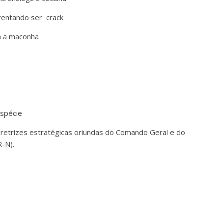
rentando ser crack
a a maconha
espécie
retrizes estratégicas oriundas do Comando Geral e do
-N).