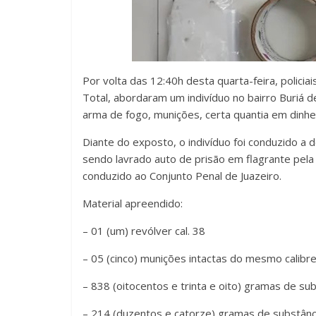
Por volta das 12:40h desta quarta-feira, polici
Total, abordaram um indivíduo no bairro Buriá d
arma de fogo, munições, certa quantia em dinhe
Diante do exposto, o indivíduo foi conduzido a d
sendo lavrado auto de prisão em flagrante pela 
conduzido ao Conjunto Penal de Juazeiro.
Material apreendido:
– 01 (um) revólver cal. 38
– 05 (cinco) munições intactas do mesmo calibr
– 838 (oitocentos e trinta e oito) gramas de su
– 214 (duzentos e catorze) gramas de substânci