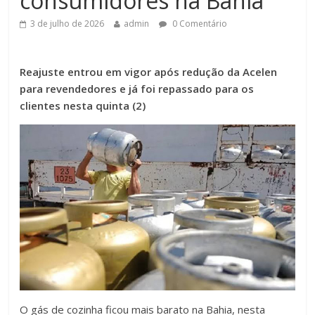
consumidores na Bahia
3 de julho de 2026
admin
0 Comentário
Reajuste entrou em vigor após redução da Acelen
para revendedores e já foi repassado para os
clientes nesta quinta (2)
O gás de cozinha ficou mais barato na Bahia, nesta