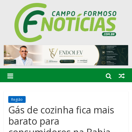
Região
Gás de cozinha fica mais
barato para